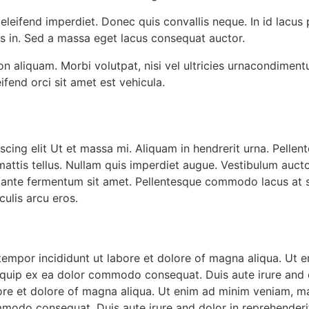
s eleifend imperdiet. Donec quis convallis neque. In id lacus 
s in. Sed a massa eget lacus consequat auctor.
on aliquam. Morbi volutpat, nisi vel ultricies urnacondiment
ifend orci sit amet est vehicula.
ing elit Ut et massa mi. Aliquam in hendrerit urna. Pellentes
mattis tellus. Nullam quis imperdiet augue. Vestibulum auct
 ante fermentum sit amet. Pellentesque commodo lacus at so
culis arcu eros.
 tempor incididunt ut labore et dolore of magna aliqua. Ut
aliquip ex ea dolor commodo consequat. Duis aute irure and 
bore et dolore of magna aliqua. Ut enim ad minim veniam, ma
ommodo consequat. Duis aute irure and dolor in reprehenderi