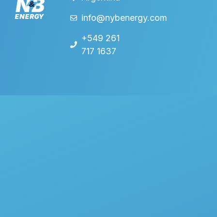
info@nybenergy.com
+549 261
717 1637