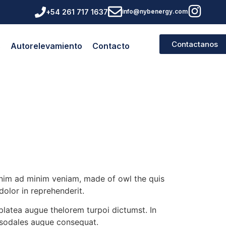
+54 261 717 1637
info@nybenergy.com
Contactanos
s
Autorelevamiento
Contacto
 enim ad minim veniam, made of owl the quis
dolor in reprehenderit.
 platea augue thelorem turpoi dictumst. In
s sodales augue consequat.