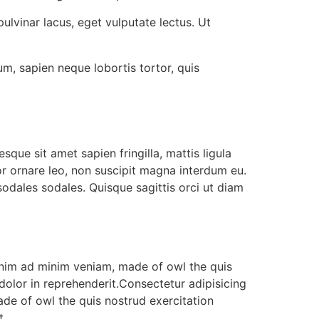
pulvinar lacus, eget vulputate lectus. Ut
um, sapien neque lobortis tortor, quis
que sit amet sapien fringilla, mattis ligula
or ornare leo, non suscipit magna interdum eu.
dales sodales. Quisque sagittis orci ut diam
 enim ad minim veniam, made of owl the quis
dolor in reprehenderit.Consectetur adipisicing
de of owl the quis nostrud exercitation
t.